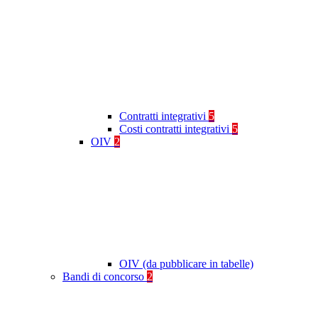
Contratti integrativi
5
Costi contratti integrativi
5
OIV
2
OIV (da pubblicare in tabelle)
Bandi di concorso
2