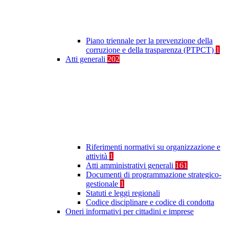
Piano triennale per la prevenzione della
corruzione e della trasparenza (PTPCT)
1
Atti generali
202
Riferimenti normativi su organizzazione e
attività
1
Atti amministrativi generali
161
Documenti di programmazione strategico-
gestionale
1
Statuti e leggi regionali
Codice disciplinare e codice di condotta
Oneri informativi per cittadini e imprese