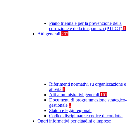
Piano triennale per la prevenzione della
corruzione e della trasparenza (PTPCT)
1
Atti generali
202
Riferimenti normativi su organizzazione e
attività
1
Atti amministrativi generali
161
Documenti di programmazione strategico-
gestionale
1
Statuti e leggi regionali
Codice disciplinare e codice di condotta
Oneri informativi per cittadini e imprese