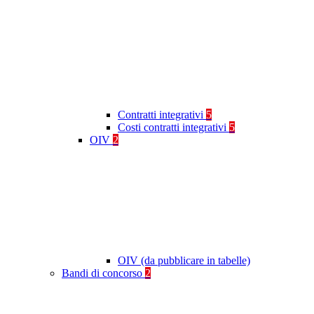
Contratti integrativi
5
Costi contratti integrativi
5
OIV
2
OIV (da pubblicare in tabelle)
Bandi di concorso
2