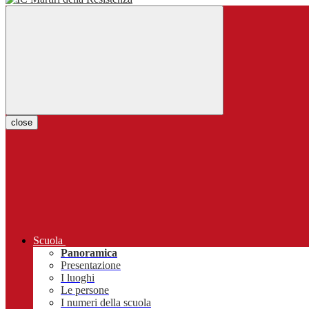
close
Scuola
Panoramica
Presentazione
I luoghi
Le persone
I numeri della scuola