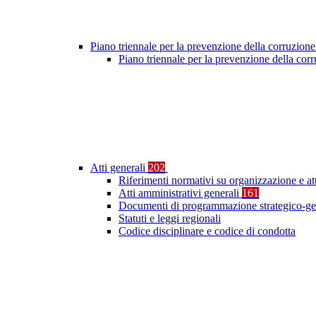
Piano triennale per la prevenzione della corruzione
Piano triennale per la prevenzione della co
Atti generali
202
Riferimenti normativi su organizzazione e at
Atti amministrativi generali
161
Documenti di programmazione strategico-ge
Statuti e leggi regionali
Codice disciplinare e codice di condotta