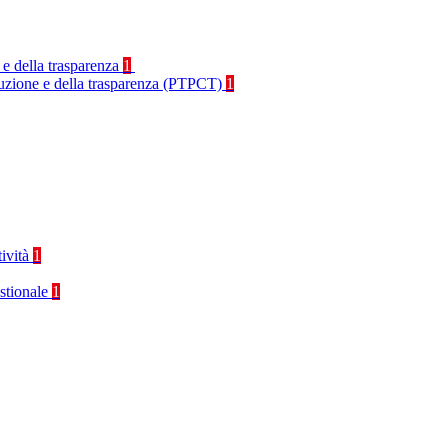
 e della trasparenza
1
rruzione e della trasparenza (PTPCT)
1
tività
1
stionale
1