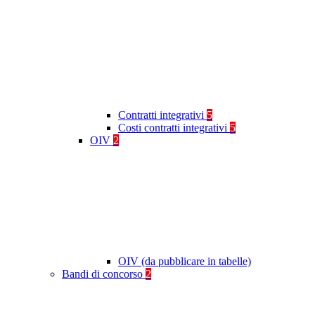
Contratti integrativi
5
Costi contratti integrativi
5
OIV
2
OIV (da pubblicare in tabelle)
Bandi di concorso
2