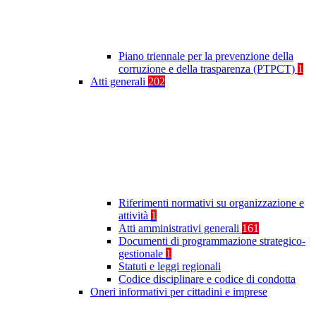
Piano triennale per la prevenzione della
corruzione e della trasparenza (PTPCT)
1
Atti generali
202
Riferimenti normativi su organizzazione e
attività
1
Atti amministrativi generali
161
Documenti di programmazione strategico-
gestionale
1
Statuti e leggi regionali
Codice disciplinare e codice di condotta
Oneri informativi per cittadini e imprese