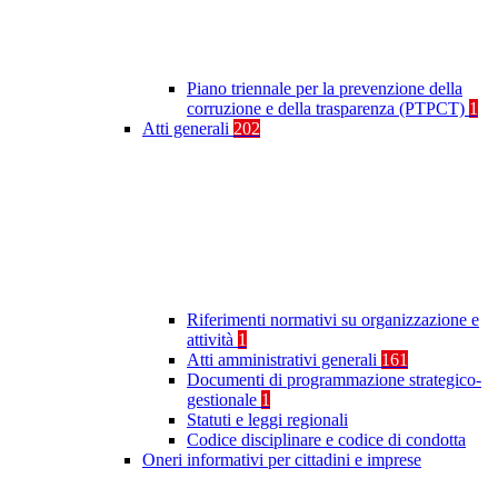
Piano triennale per la prevenzione della
corruzione e della trasparenza (PTPCT)
1
Atti generali
202
Riferimenti normativi su organizzazione e
attività
1
Atti amministrativi generali
161
Documenti di programmazione strategico-
gestionale
1
Statuti e leggi regionali
Codice disciplinare e codice di condotta
Oneri informativi per cittadini e imprese