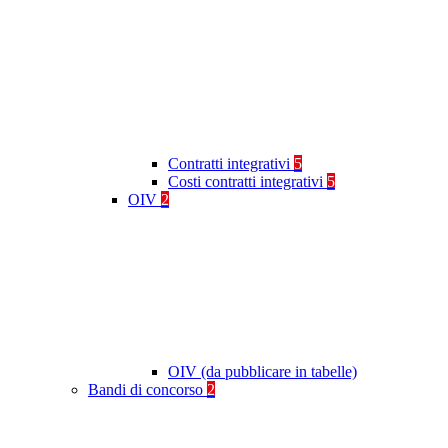
Contratti integrativi
5
Costi contratti integrativi
5
OIV
2
OIV (da pubblicare in tabelle)
Bandi di concorso
2