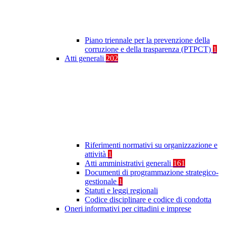
Piano triennale per la prevenzione della
corruzione e della trasparenza (PTPCT)
1
Atti generali
202
Riferimenti normativi su organizzazione e
attività
1
Atti amministrativi generali
161
Documenti di programmazione strategico-
gestionale
1
Statuti e leggi regionali
Codice disciplinare e codice di condotta
Oneri informativi per cittadini e imprese