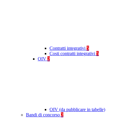
Contratti integrativi
5
Costi contratti integrativi
5
OIV
2
OIV (da pubblicare in tabelle)
Bandi di concorso
2