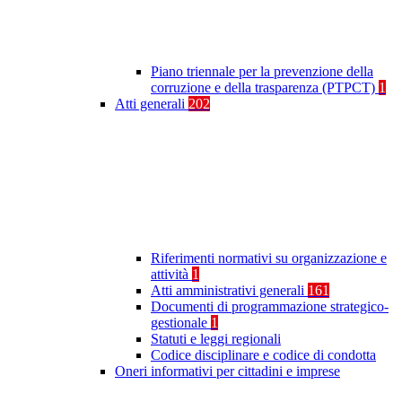
Piano triennale per la prevenzione della
corruzione e della trasparenza (PTPCT)
1
Atti generali
202
Riferimenti normativi su organizzazione e
attività
1
Atti amministrativi generali
161
Documenti di programmazione strategico-
gestionale
1
Statuti e leggi regionali
Codice disciplinare e codice di condotta
Oneri informativi per cittadini e imprese