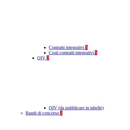
Contratti integrativi
5
Costi contratti integrativi
5
OIV
2
OIV (da pubblicare in tabelle)
Bandi di concorso
2