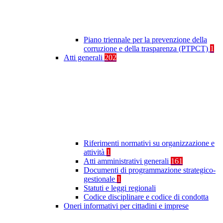
Piano triennale per la prevenzione della
corruzione e della trasparenza (PTPCT)
1
Atti generali
202
Riferimenti normativi su organizzazione e
attività
1
Atti amministrativi generali
161
Documenti di programmazione strategico-
gestionale
1
Statuti e leggi regionali
Codice disciplinare e codice di condotta
Oneri informativi per cittadini e imprese