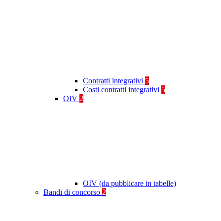
Contratti integrativi
5
Costi contratti integrativi
5
OIV
2
OIV (da pubblicare in tabelle)
Bandi di concorso
2