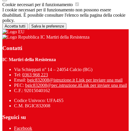
Cookie necessari per il funzionamento
I cookie necessari per il funzionamento non possono essere
disabilitati. È possibile consultare l'elenco nella pagina della cookie
policy.
Accetta tutti
Salva le preferenze
IC Martiri della Resistenza
Contatti
IC Martiri della Resistenza
Via Schieppati n° 14 – 24054 Calcio (BG)
Tel:
0363 968 223
Email:
bgic832008@istruzione.it
Link per inviare una mail
PEC:
bgic832008@pec.istruzione.it
Link per inviare una mail
C.F.: 92015040162
Codice Univoco: UFA4S5
C.M. BGIC832008
Seguici su
Facebook