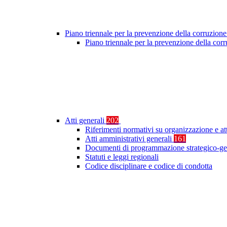
Piano triennale per la prevenzione della corruzione
Piano triennale per la prevenzione della co
Atti generali
202
Riferimenti normativi su organizzazione e at
Atti amministrativi generali
161
Documenti di programmazione strategico-ge
Statuti e leggi regionali
Codice disciplinare e codice di condotta