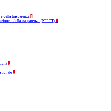
 e della trasparenza
1
rruzione e della trasparenza (PTPCT)
1
tività
1
stionale
1