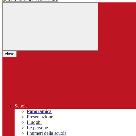
close
Scuola
Panoramica
Presentazione
I luoghi
Le persone
I numeri della scuola