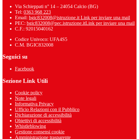
Via Schieppati n° 14 – 24054 Calcio (BG)
Tel:
0363 968 223
Email:
bgic832008@istruzione.it
Link per inviare una mail
PEC:
bgic832008@pec.istruzione.it
Link per inviare una mail
C.F.: 92015040162
Codice Univoco: UFA4S5
C.M. BGIC832008
Seguici su
Facebook
Sezione Link Utili
Cookie policy
Note legali
Informativa Privacy
Ufficio Relazioni con il Pubblico
Dichiarazione di accessibilità
Obiettivi di accessibilità
Whistleblowing
Gestione consensi cookie
Amministrazione trasparente