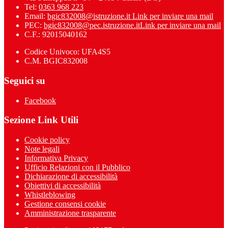
Tel:
0363 968 223
Email:
bgic832008@istruzione.it
Link per inviare una mail
PEC:
bgic832008@pec.istruzione.it
Link per inviare una mail
C.F.: 92015040162
Codice Univoco: UFA4S5
C.M. BGIC832008
Seguici su
Facebook
Sezione Link Utili
Cookie policy
Note legali
Informativa Privacy
Ufficio Relazioni con il Pubblico
Dichiarazione di accessibilità
Obiettivi di accessibilità
Whistleblowing
Gestione consensi cookie
Amministrazione trasparente