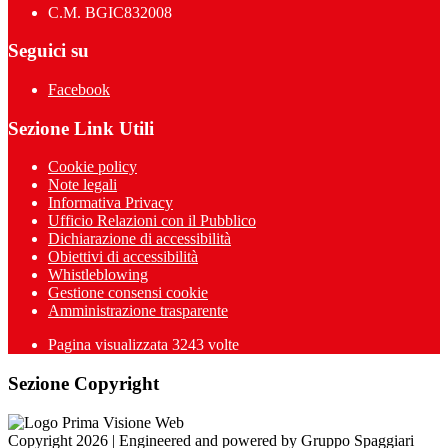
C.M. BGIC832008
Seguici su
Facebook
Sezione Link Utili
Cookie policy
Note legali
Informativa Privacy
Ufficio Relazioni con il Pubblico
Dichiarazione di accessibilità
Obiettivi di accessibilità
Whistleblowing
Gestione consensi cookie
Amministrazione trasparente
Pagina visualizzata
3243
volte
Sezione Copyright
Copyright 2026 | Engineered and powered by Gruppo Spaggiari