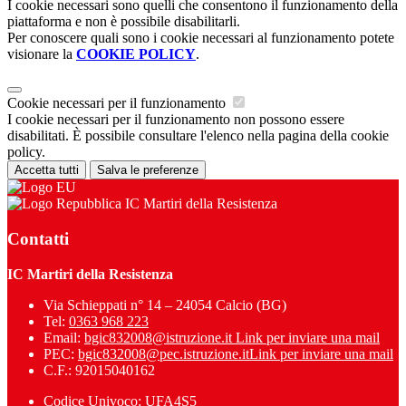
I cookie necessari sono quelli che consentono il funzionamento della
piattaforma e non è possibile disabilitarli.
Per conoscere quali sono i cookie necessari al funzionamento potete
visionare la
COOKIE POLICY
.
Cookie necessari per il funzionamento
I cookie necessari per il funzionamento non possono essere
disabilitati. È possibile consultare l'elenco nella pagina della cookie
policy.
Accetta tutti
Salva le preferenze
IC Martiri della Resistenza
Contatti
IC Martiri della Resistenza
Via Schieppati n° 14 – 24054 Calcio (BG)
Tel:
0363 968 223
Email:
bgic832008@istruzione.it
Link per inviare una mail
PEC:
bgic832008@pec.istruzione.it
Link per inviare una mail
C.F.: 92015040162
Codice Univoco: UFA4S5