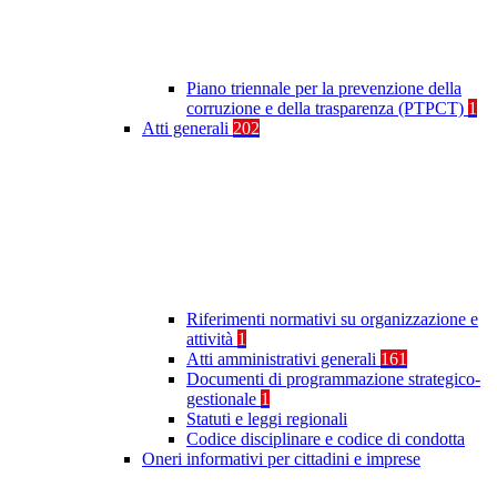
Piano triennale per la prevenzione della
corruzione e della trasparenza (PTPCT)
1
Atti generali
202
Riferimenti normativi su organizzazione e
attività
1
Atti amministrativi generali
161
Documenti di programmazione strategico-
gestionale
1
Statuti e leggi regionali
Codice disciplinare e codice di condotta
Oneri informativi per cittadini e imprese