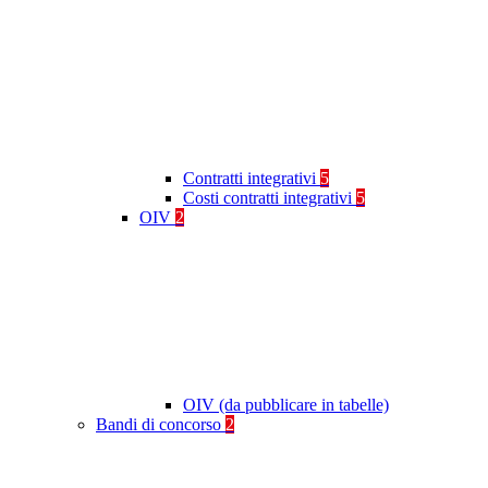
Contratti integrativi
5
Costi contratti integrativi
5
OIV
2
OIV (da pubblicare in tabelle)
Bandi di concorso
2