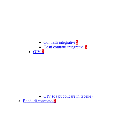
Contratti integrativi
5
Costi contratti integrativi
5
OIV
2
OIV (da pubblicare in tabelle)
Bandi di concorso
2