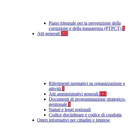
Piano triennale per la prevenzione della
corruzione e della trasparenza (PTPCT)
1
Atti generali
202
Riferimenti normativi su organizzazione e
attività
1
Atti amministrativi generali
161
Documenti di programmazione strategico-
gestionale
1
Statuti e leggi regionali
Codice disciplinare e codice di condotta
Oneri informativi per cittadini e imprese