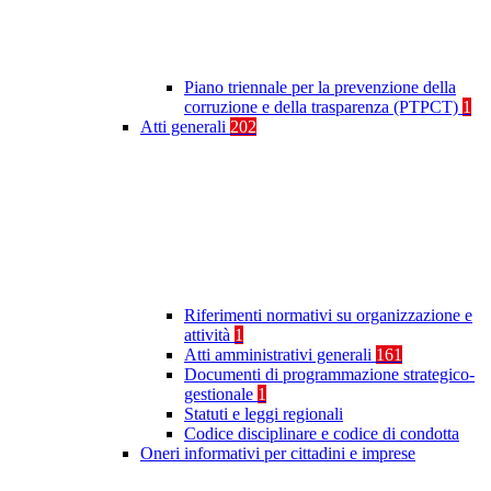
Piano triennale per la prevenzione della
corruzione e della trasparenza (PTPCT)
1
Atti generali
202
Riferimenti normativi su organizzazione e
attività
1
Atti amministrativi generali
161
Documenti di programmazione strategico-
gestionale
1
Statuti e leggi regionali
Codice disciplinare e codice di condotta
Oneri informativi per cittadini e imprese