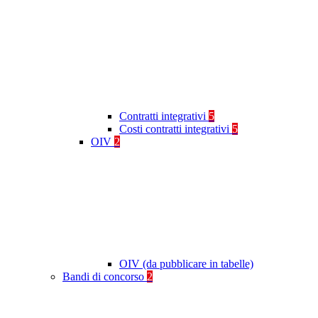
Contratti integrativi
5
Costi contratti integrativi
5
OIV
2
OIV (da pubblicare in tabelle)
Bandi di concorso
2