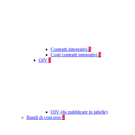
Contratti integrativi
5
Costi contratti integrativi
5
OIV
2
OIV (da pubblicare in tabelle)
Bandi di concorso
2