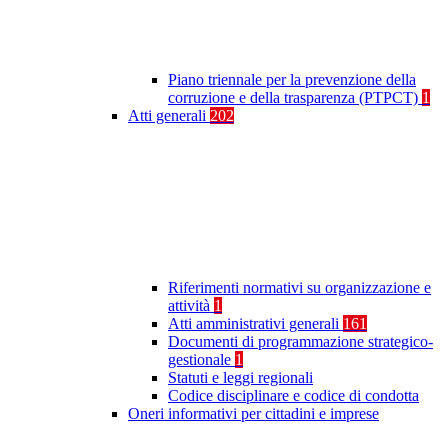
Piano triennale per la prevenzione della
corruzione e della trasparenza (PTPCT)
1
Atti generali
202
Riferimenti normativi su organizzazione e
attività
1
Atti amministrativi generali
161
Documenti di programmazione strategico-
gestionale
1
Statuti e leggi regionali
Codice disciplinare e codice di condotta
Oneri informativi per cittadini e imprese