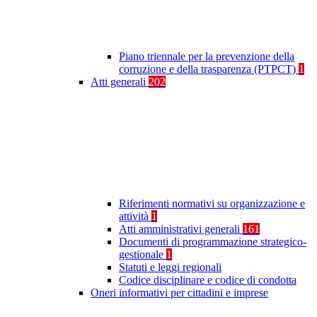
Piano triennale per la prevenzione della
corruzione e della trasparenza (PTPCT)
1
Atti generali
202
Riferimenti normativi su organizzazione e
attività
1
Atti amministrativi generali
161
Documenti di programmazione strategico-
gestionale
1
Statuti e leggi regionali
Codice disciplinare e codice di condotta
Oneri informativi per cittadini e imprese