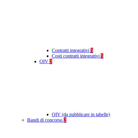
Contratti integrativi
5
Costi contratti integrativi
5
OIV
2
OIV (da pubblicare in tabelle)
Bandi di concorso
2