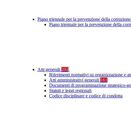
Piano triennale per la prevenzione della corruzione
Piano triennale per la prevenzione della co
Atti generali
202
Riferimenti normativi su organizzazione e at
Atti amministrativi generali
161
Documenti di programmazione strategico-ge
Statuti e leggi regionali
Codice disciplinare e codice di condotta