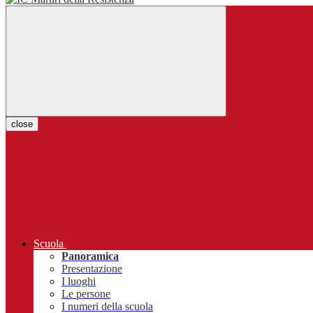
close
Scuola
Panoramica
Presentazione
I luoghi
Le persone
I numeri della scuola