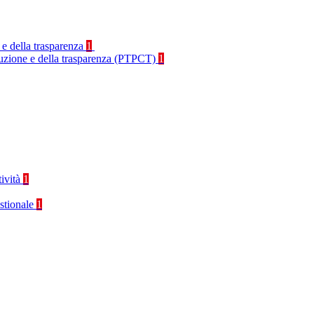
 e della trasparenza
1
rruzione e della trasparenza (PTPCT)
1
tività
1
stionale
1