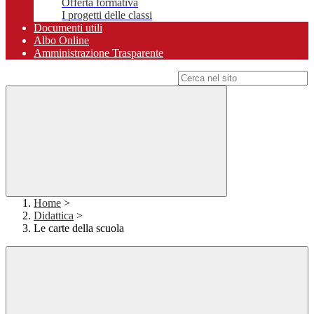
Offerta formativa
I progetti delle classi
Documenti utili
Albo Online
Amministrazione Trasparente
Campo di ricerca per le pagine del sito
Home
>
Didattica
>
Le carte della scuola