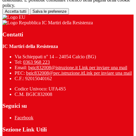
policy.
Accetta tutti
Salva le preferenze
IC Martiri della Resistenza
Contatti
IC Martiri della Resistenza
Via Schieppati n° 14 – 24054 Calcio (BG)
Tel:
0363 968 223
Email:
bgic832008@istruzione.it
Link per inviare una mail
PEC:
bgic832008@pec.istruzione.it
Link per inviare una mail
C.F.: 92015040162
Codice Univoco: UFA4S5
C.M. BGIC832008
Seguici su
Facebook
Sezione Link Utili