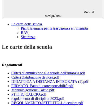
Menu di
navigazione
Le carte della scuola
Piano triennale per la trasparenza e l’integrità
RAV
Sicurezza
Le carte della scuola
Regolamenti
Criteri di ammissione alla scuola dell’infanzia.pdf
Criteri distribuzione devices.pdf
DIDATTICA A DISTANZA INTEGRATA (1).pdf
FIRMATO_Patto di corresponsabilità.pdf
Manuale gestione Calcio.pdf
PTTI-IC-CALCIO.pdf
regolamento-di-disciplina-2023.pdf
REGOLAMENTO-ISTITUTO-1-dicembre.pdf