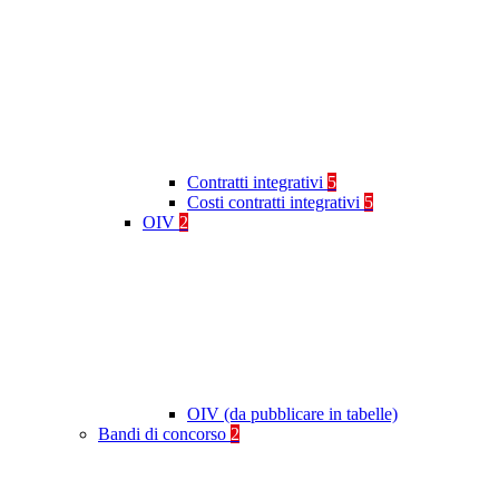
Contratti integrativi
5
Costi contratti integrativi
5
OIV
2
OIV (da pubblicare in tabelle)
Bandi di concorso
2