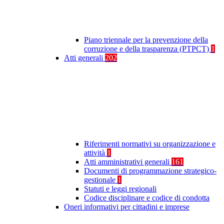
Piano triennale per la prevenzione della
corruzione e della trasparenza (PTPCT)
1
Atti generali
202
Riferimenti normativi su organizzazione e
attività
1
Atti amministrativi generali
161
Documenti di programmazione strategico-
gestionale
1
Statuti e leggi regionali
Codice disciplinare e codice di condotta
Oneri informativi per cittadini e imprese