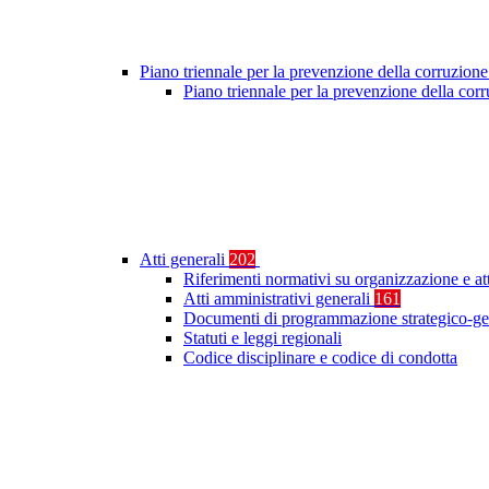
Piano triennale per la prevenzione della corruzione
Piano triennale per la prevenzione della co
Atti generali
202
Riferimenti normativi su organizzazione e at
Atti amministrativi generali
161
Documenti di programmazione strategico-ge
Statuti e leggi regionali
Codice disciplinare e codice di condotta