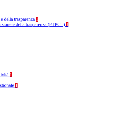
 e della trasparenza
1
rruzione e della trasparenza (PTPCT)
1
tività
1
stionale
1