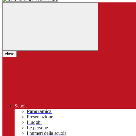
close
Scuola
Panoramica
Presentazione
I luoghi
Le persone
I numeri della scuola