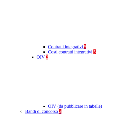
Contratti integrativi
5
Costi contratti integrativi
5
OIV
2
OIV (da pubblicare in tabelle)
Bandi di concorso
2