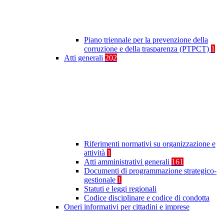
Piano triennale per la prevenzione della
corruzione e della trasparenza (PTPCT)
1
Atti generali
202
Riferimenti normativi su organizzazione e
attività
1
Atti amministrativi generali
161
Documenti di programmazione strategico-
gestionale
1
Statuti e leggi regionali
Codice disciplinare e codice di condotta
Oneri informativi per cittadini e imprese