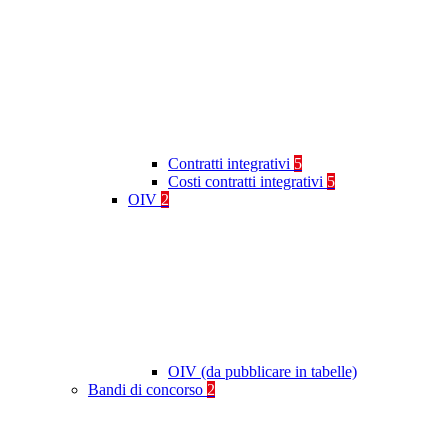
Contratti integrativi
5
Costi contratti integrativi
5
OIV
2
OIV (da pubblicare in tabelle)
Bandi di concorso
2