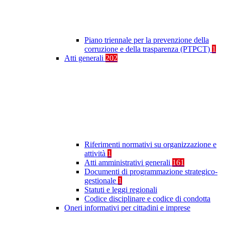
Piano triennale per la prevenzione della
corruzione e della trasparenza (PTPCT)
1
Atti generali
202
Riferimenti normativi su organizzazione e
attività
1
Atti amministrativi generali
161
Documenti di programmazione strategico-
gestionale
1
Statuti e leggi regionali
Codice disciplinare e codice di condotta
Oneri informativi per cittadini e imprese