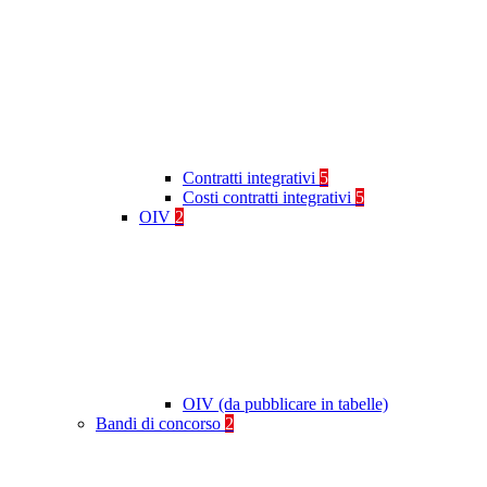
Contratti integrativi
5
Costi contratti integrativi
5
OIV
2
OIV (da pubblicare in tabelle)
Bandi di concorso
2