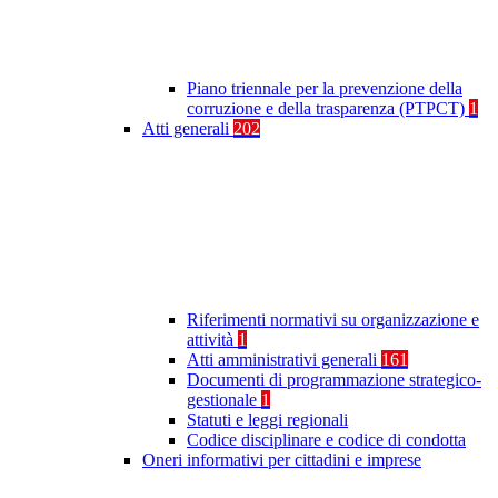
Piano triennale per la prevenzione della
corruzione e della trasparenza (PTPCT)
1
Atti generali
202
Riferimenti normativi su organizzazione e
attività
1
Atti amministrativi generali
161
Documenti di programmazione strategico-
gestionale
1
Statuti e leggi regionali
Codice disciplinare e codice di condotta
Oneri informativi per cittadini e imprese