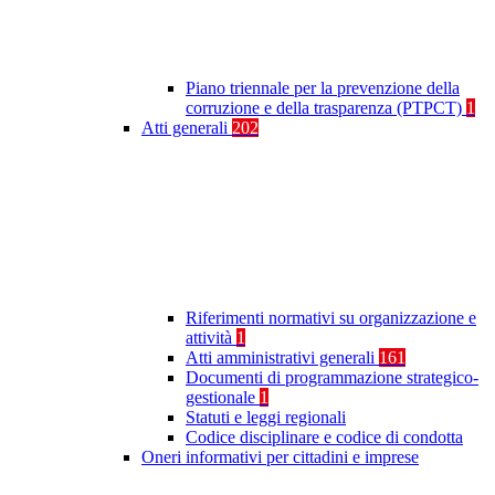
Piano triennale per la prevenzione della
corruzione e della trasparenza (PTPCT)
1
Atti generali
202
Riferimenti normativi su organizzazione e
attività
1
Atti amministrativi generali
161
Documenti di programmazione strategico-
gestionale
1
Statuti e leggi regionali
Codice disciplinare e codice di condotta
Oneri informativi per cittadini e imprese