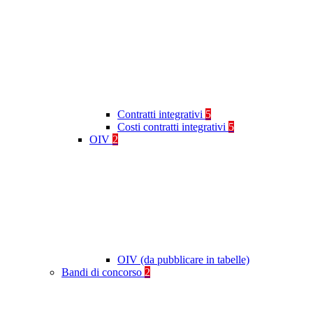
Contratti integrativi
5
Costi contratti integrativi
5
OIV
2
OIV (da pubblicare in tabelle)
Bandi di concorso
2