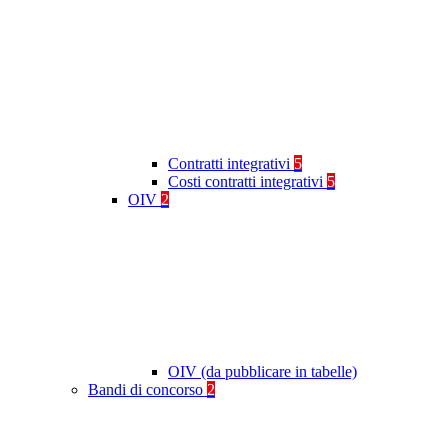
Contratti integrativi
5
Costi contratti integrativi
5
OIV
2
OIV (da pubblicare in tabelle)
Bandi di concorso
2