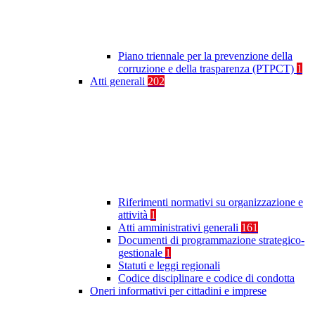
Piano triennale per la prevenzione della
corruzione e della trasparenza (PTPCT)
1
Atti generali
202
Riferimenti normativi su organizzazione e
attività
1
Atti amministrativi generali
161
Documenti di programmazione strategico-
gestionale
1
Statuti e leggi regionali
Codice disciplinare e codice di condotta
Oneri informativi per cittadini e imprese