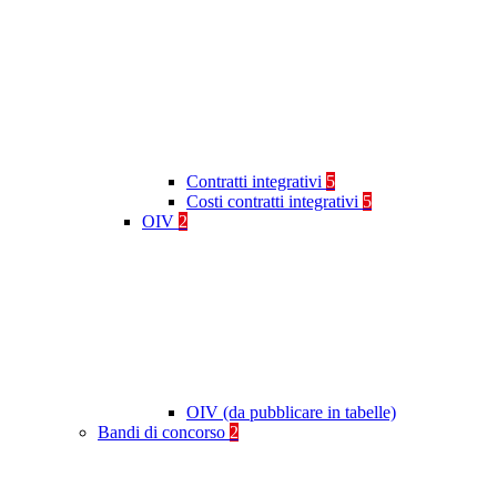
Contratti integrativi
5
Costi contratti integrativi
5
OIV
2
OIV (da pubblicare in tabelle)
Bandi di concorso
2