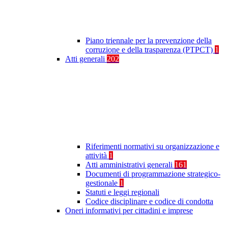
Piano triennale per la prevenzione della
corruzione e della trasparenza (PTPCT)
1
Atti generali
202
Riferimenti normativi su organizzazione e
attività
1
Atti amministrativi generali
161
Documenti di programmazione strategico-
gestionale
1
Statuti e leggi regionali
Codice disciplinare e codice di condotta
Oneri informativi per cittadini e imprese