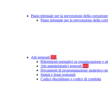
Piano triennale per la prevenzione della corruzione
Piano triennale per la prevenzione della co
Atti generali
202
Riferimenti normativi su organizzazione e at
Atti amministrativi generali
161
Documenti di programmazione strategico-ge
Statuti e leggi regionali
Codice disciplinare e codice di condotta