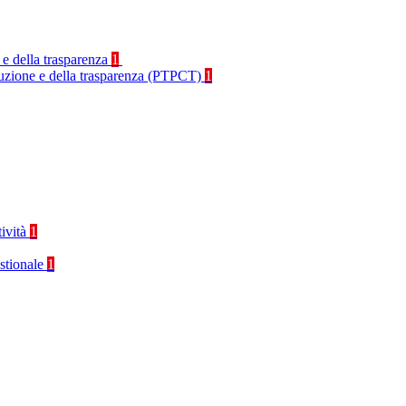
 e della trasparenza
1
rruzione e della trasparenza (PTPCT)
1
tività
1
stionale
1