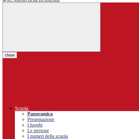
close
Scuola
Panoramica
Presentazione
I luoghi
Le persone
I numeri della scuola