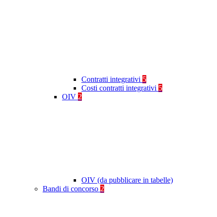
Contratti integrativi
5
Costi contratti integrativi
5
OIV
2
OIV (da pubblicare in tabelle)
Bandi di concorso
2