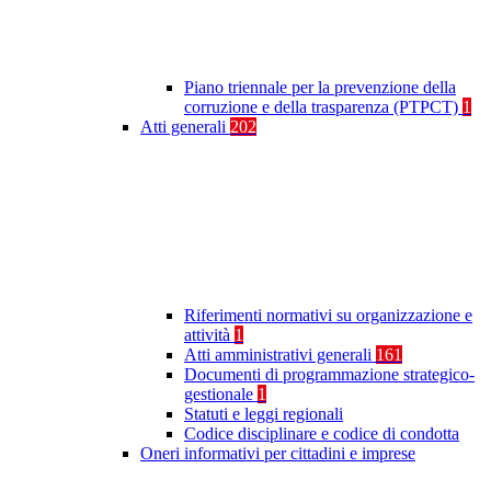
Piano triennale per la prevenzione della
corruzione e della trasparenza (PTPCT)
1
Atti generali
202
Riferimenti normativi su organizzazione e
attività
1
Atti amministrativi generali
161
Documenti di programmazione strategico-
gestionale
1
Statuti e leggi regionali
Codice disciplinare e codice di condotta
Oneri informativi per cittadini e imprese