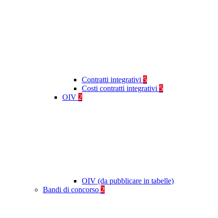
Contratti integrativi
5
Costi contratti integrativi
5
OIV
2
OIV (da pubblicare in tabelle)
Bandi di concorso
2