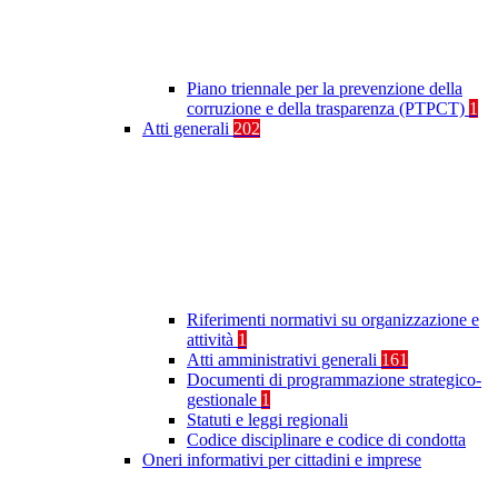
Piano triennale per la prevenzione della
corruzione e della trasparenza (PTPCT)
1
Atti generali
202
Riferimenti normativi su organizzazione e
attività
1
Atti amministrativi generali
161
Documenti di programmazione strategico-
gestionale
1
Statuti e leggi regionali
Codice disciplinare e codice di condotta
Oneri informativi per cittadini e imprese