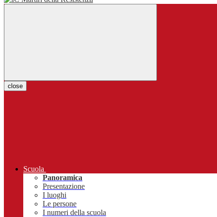
close
Scuola
Panoramica
Presentazione
I luoghi
Le persone
I numeri della scuola