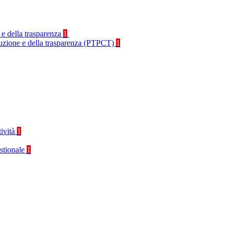
 e della trasparenza
1
rruzione e della trasparenza (PTPCT)
1
tività
1
stionale
1