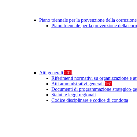
Piano triennale per la prevenzione della corruzione
Piano triennale per la prevenzione della co
Atti generali
202
Riferimenti normativi su organizzazione e at
Atti amministrativi generali
161
Documenti di programmazione strategico-ge
Statuti e leggi regionali
Codice disciplinare e codice di condotta