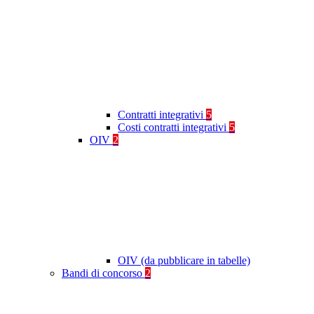
Contratti integrativi
5
Costi contratti integrativi
5
OIV
2
OIV (da pubblicare in tabelle)
Bandi di concorso
2