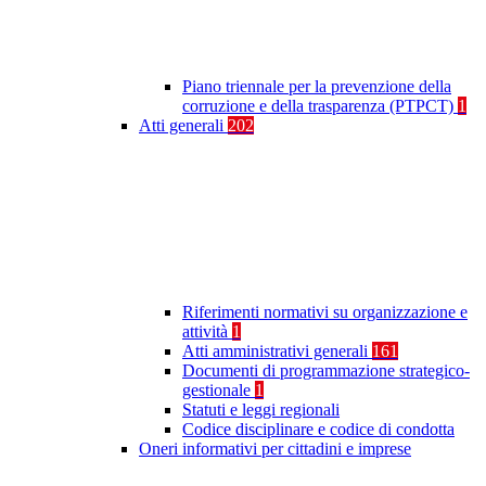
Piano triennale per la prevenzione della
corruzione e della trasparenza (PTPCT)
1
Atti generali
202
Riferimenti normativi su organizzazione e
attività
1
Atti amministrativi generali
161
Documenti di programmazione strategico-
gestionale
1
Statuti e leggi regionali
Codice disciplinare e codice di condotta
Oneri informativi per cittadini e imprese