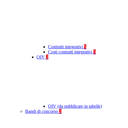
Contratti integrativi
5
Costi contratti integrativi
5
OIV
2
OIV (da pubblicare in tabelle)
Bandi di concorso
2