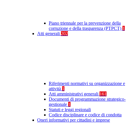
Piano triennale per la prevenzione della
corruzione e della trasparenza (PTPCT)
1
Atti generali
202
Riferimenti normativi su organizzazione e
attività
1
Atti amministrativi generali
161
Documenti di programmazione strategico-
gestionale
1
Statuti e leggi regionali
Codice disciplinare e codice di condotta
Oneri informativi per cittadini e imprese