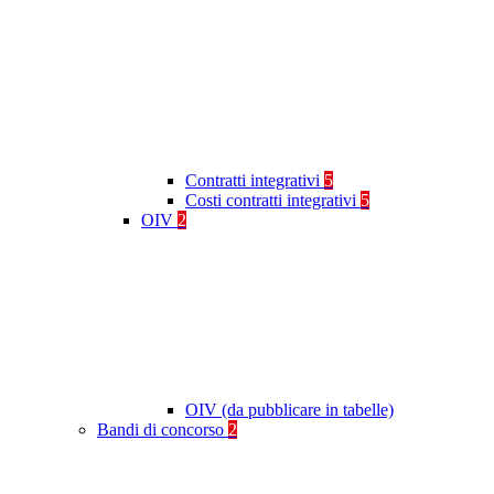
Contratti integrativi
5
Costi contratti integrativi
5
OIV
2
OIV (da pubblicare in tabelle)
Bandi di concorso
2