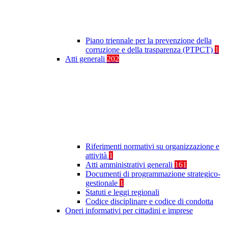
Piano triennale per la prevenzione della
corruzione e della trasparenza (PTPCT)
1
Atti generali
202
Riferimenti normativi su organizzazione e
attività
1
Atti amministrativi generali
161
Documenti di programmazione strategico-
gestionale
1
Statuti e leggi regionali
Codice disciplinare e codice di condotta
Oneri informativi per cittadini e imprese