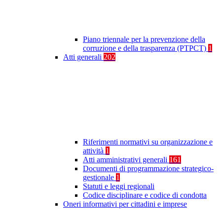
Piano triennale per la prevenzione della
corruzione e della trasparenza (PTPCT)
1
Atti generali
202
Riferimenti normativi su organizzazione e
attività
1
Atti amministrativi generali
161
Documenti di programmazione strategico-
gestionale
1
Statuti e leggi regionali
Codice disciplinare e codice di condotta
Oneri informativi per cittadini e imprese