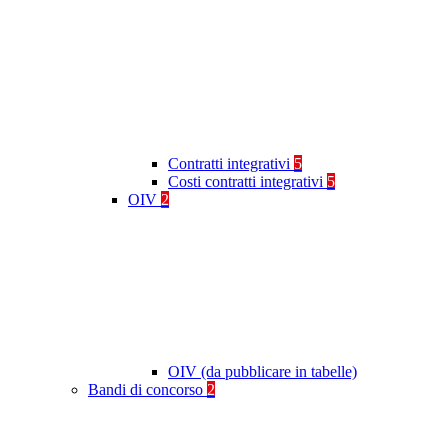
Contratti integrativi
5
Costi contratti integrativi
5
OIV
2
OIV (da pubblicare in tabelle)
Bandi di concorso
2