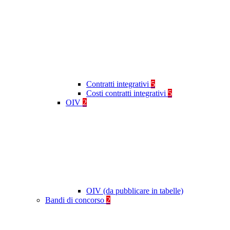
Contratti integrativi
5
Costi contratti integrativi
5
OIV
2
OIV (da pubblicare in tabelle)
Bandi di concorso
2