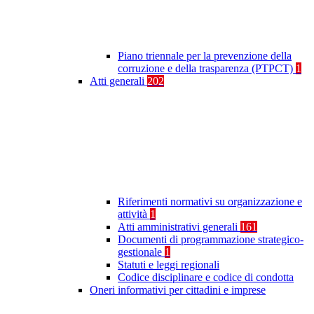
Piano triennale per la prevenzione della
corruzione e della trasparenza (PTPCT)
1
Atti generali
202
Riferimenti normativi su organizzazione e
attività
1
Atti amministrativi generali
161
Documenti di programmazione strategico-
gestionale
1
Statuti e leggi regionali
Codice disciplinare e codice di condotta
Oneri informativi per cittadini e imprese