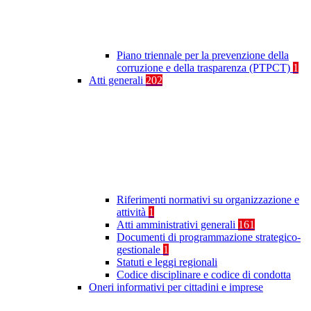
Piano triennale per la prevenzione della
corruzione e della trasparenza (PTPCT)
1
Atti generali
202
Riferimenti normativi su organizzazione e
attività
1
Atti amministrativi generali
161
Documenti di programmazione strategico-
gestionale
1
Statuti e leggi regionali
Codice disciplinare e codice di condotta
Oneri informativi per cittadini e imprese