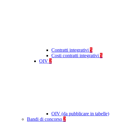
Contratti integrativi
5
Costi contratti integrativi
5
OIV
2
OIV (da pubblicare in tabelle)
Bandi di concorso
2