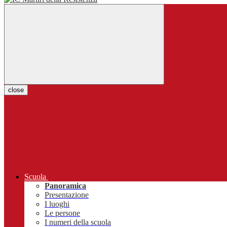
close
Scuola
Panoramica
Presentazione
I luoghi
Le persone
I numeri della scuola