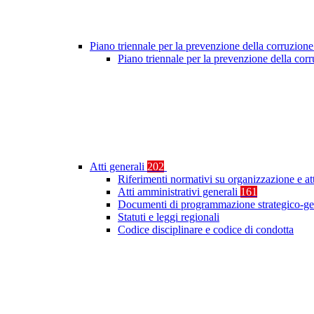
Piano triennale per la prevenzione della corruzione
Piano triennale per la prevenzione della co
Atti generali
202
Riferimenti normativi su organizzazione e at
Atti amministrativi generali
161
Documenti di programmazione strategico-ge
Statuti e leggi regionali
Codice disciplinare e codice di condotta