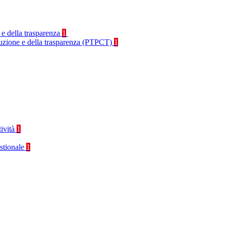
 e della trasparenza
1
rruzione e della trasparenza (PTPCT)
1
tività
1
stionale
1