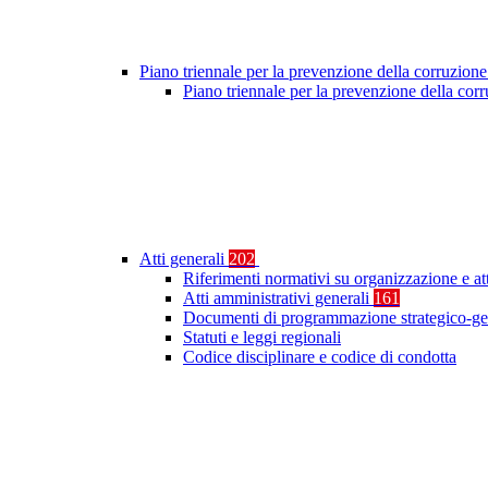
Piano triennale per la prevenzione della corruzione
Piano triennale per la prevenzione della co
Atti generali
202
Riferimenti normativi su organizzazione e at
Atti amministrativi generali
161
Documenti di programmazione strategico-ge
Statuti e leggi regionali
Codice disciplinare e codice di condotta