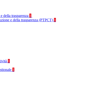
 e della trasparenza
1
rruzione e della trasparenza (PTPCT)
1
tività
1
stionale
1