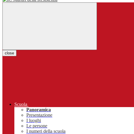
close
Scuola
Panoramica
Presentazione
I luoghi
Le persone
I numeri della scuola