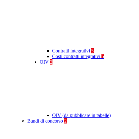
Contratti integrativi
5
Costi contratti integrativi
5
OIV
2
OIV (da pubblicare in tabelle)
Bandi di concorso
2