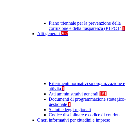
Piano triennale per la prevenzione della
corruzione e della trasparenza (PTPCT)
1
Atti generali
202
Riferimenti normativi su organizzazione e
attività
1
Atti amministrativi generali
161
Documenti di programmazione strategico-
gestionale
1
Statuti e leggi regionali
Codice disciplinare e codice di condotta
Oneri informativi per cittadini e imprese