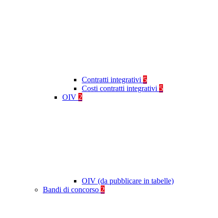
Contratti integrativi
5
Costi contratti integrativi
5
OIV
2
OIV (da pubblicare in tabelle)
Bandi di concorso
2