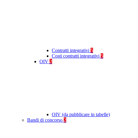
Contratti integrativi
5
Costi contratti integrativi
5
OIV
2
OIV (da pubblicare in tabelle)
Bandi di concorso
2