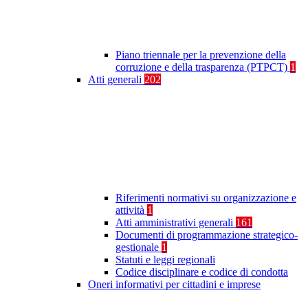
Piano triennale per la prevenzione della
corruzione e della trasparenza (PTPCT)
1
Atti generali
202
Riferimenti normativi su organizzazione e
attività
1
Atti amministrativi generali
161
Documenti di programmazione strategico-
gestionale
1
Statuti e leggi regionali
Codice disciplinare e codice di condotta
Oneri informativi per cittadini e imprese