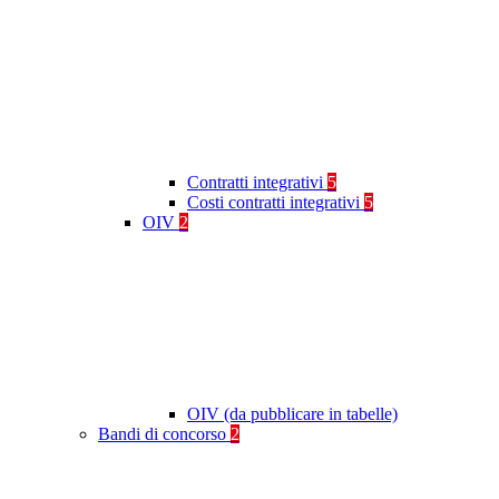
Contratti integrativi
5
Costi contratti integrativi
5
OIV
2
OIV (da pubblicare in tabelle)
Bandi di concorso
2