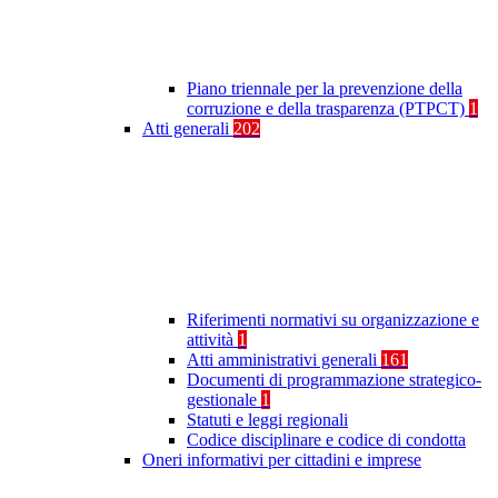
Piano triennale per la prevenzione della
corruzione e della trasparenza (PTPCT)
1
Atti generali
202
Riferimenti normativi su organizzazione e
attività
1
Atti amministrativi generali
161
Documenti di programmazione strategico-
gestionale
1
Statuti e leggi regionali
Codice disciplinare e codice di condotta
Oneri informativi per cittadini e imprese