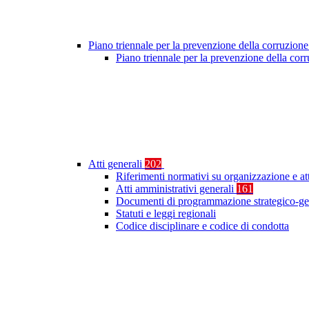
Piano triennale per la prevenzione della corruzione
Piano triennale per la prevenzione della co
Atti generali
202
Riferimenti normativi su organizzazione e at
Atti amministrativi generali
161
Documenti di programmazione strategico-ge
Statuti e leggi regionali
Codice disciplinare e codice di condotta