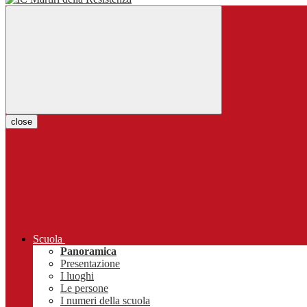
close
Scuola
Panoramica
Presentazione
I luoghi
Le persone
I numeri della scuola