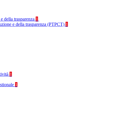
 e della trasparenza
1
rruzione e della trasparenza (PTPCT)
1
tività
1
stionale
1