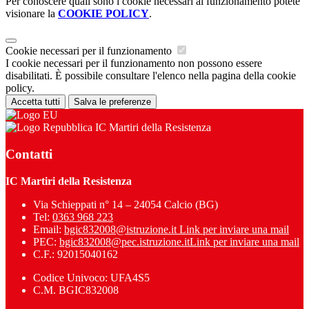
Per conoscere quali sono i cookie necessari al funzionamento potete
visionare la
COOKIE POLICY
.
Cookie necessari per il funzionamento
I cookie necessari per il funzionamento non possono essere
disabilitati. È possibile consultare l'elenco nella pagina della cookie
policy.
Accetta tutti
Salva le preferenze
IC Martiri della Resistenza
Contatti
IC Martiri della Resistenza
Via Schieppati n° 14 – 24054 Calcio (BG)
Tel:
0363 968 223
Email:
bgic832008@istruzione.it
Link per inviare una mail
PEC:
bgic832008@pec.istruzione.it
Link per inviare una mail
C.F.: 92015040162
Codice Univoco: UFA4S5
C.M. BGIC832008