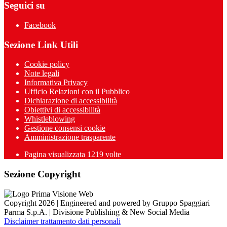
Seguici su
Facebook
Sezione Link Utili
Cookie policy
Note legali
Informativa Privacy
Ufficio Relazioni con il Pubblico
Dichiarazione di accessibilità
Obiettivi di accessibilità
Whistleblowing
Gestione consensi cookie
Amministrazione trasparente
Pagina visualizzata
1219
volte
Sezione Copyright
Copyright 2026 | Engineered and powered by Gruppo Spaggiari
Parma S.p.A. | Divisione Publishing & New Social Media
Disclaimer trattamento dati personali