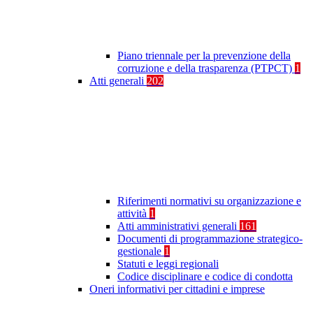
Piano triennale per la prevenzione della
corruzione e della trasparenza (PTPCT)
1
Atti generali
202
Riferimenti normativi su organizzazione e
attività
1
Atti amministrativi generali
161
Documenti di programmazione strategico-
gestionale
1
Statuti e leggi regionali
Codice disciplinare e codice di condotta
Oneri informativi per cittadini e imprese