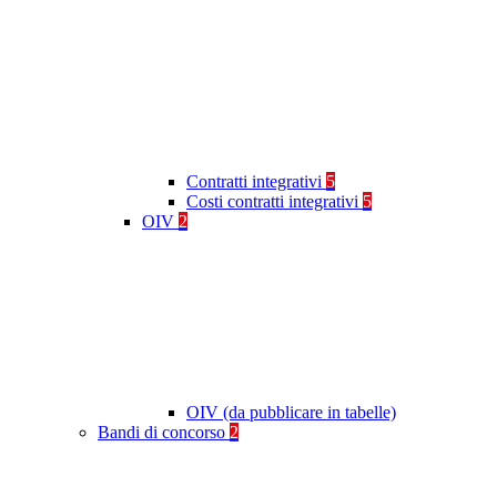
Contratti integrativi
5
Costi contratti integrativi
5
OIV
2
OIV (da pubblicare in tabelle)
Bandi di concorso
2