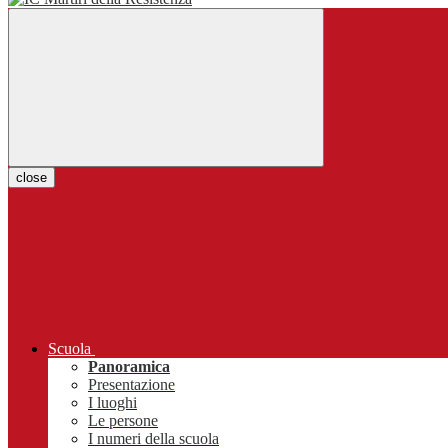
close
Scuola
Panoramica
Presentazione
I luoghi
Le persone
I numeri della scuola