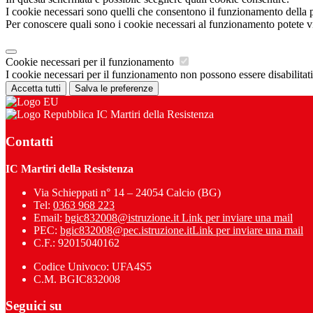
I cookie necessari sono quelli che consentono il funzionamento della pi
Per conoscere quali sono i cookie necessari al funzionamento potete v
Cookie necessari per il funzionamento
I cookie necessari per il funzionamento non possono essere disabilitati.
Accetta tutti
Salva le preferenze
IC Martiri della Resistenza
Contatti
IC Martiri della Resistenza
Via Schieppati n° 14 – 24054 Calcio (BG)
Tel:
0363 968 223
Email:
bgic832008@istruzione.it
Link per inviare una mail
PEC:
bgic832008@pec.istruzione.it
Link per inviare una mail
C.F.: 92015040162
Codice Univoco: UFA4S5
C.M. BGIC832008
Seguici su