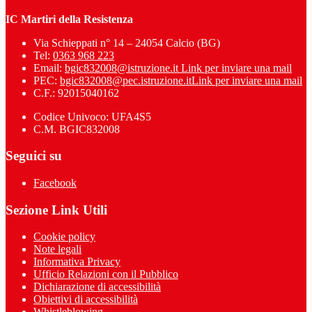
IC Martiri della Resistenza
Via Schieppati n° 14 – 24054 Calcio (BG)
Tel:
0363 968 223
Email:
bgic832008@istruzione.it
Link per inviare una mail
PEC:
bgic832008@pec.istruzione.it
Link per inviare una mail
C.F.: 92015040162
Codice Univoco: UFA4S5
C.M. BGIC832008
Seguici su
Facebook
Sezione Link Utili
Cookie policy
Note legali
Informativa Privacy
Ufficio Relazioni con il Pubblico
Dichiarazione di accessibilità
Obiettivi di accessibilità
Whistleblowing