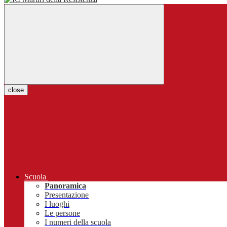
close
Scuola
Panoramica
Presentazione
I luoghi
Le persone
I numeri della scuola